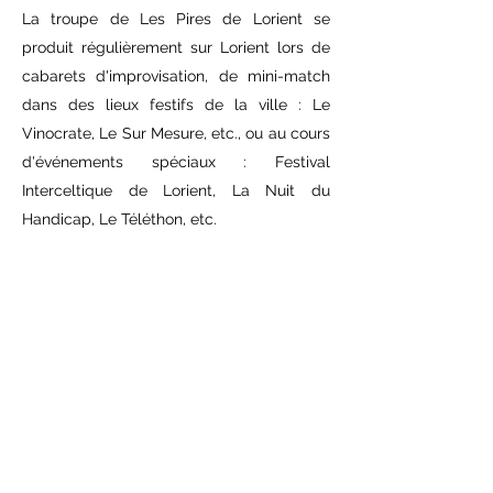
La troupe de Les Pires de Lorient se
produit régulièrement sur Lorient lors de
cabarets d'improvisation, de mini-match
dans des lieux festifs de la ville : Le
Vinocrate, Le Sur Mesure, etc., ou au cours
d'événements spéciaux : Festival
Interceltique de Lorient, La Nuit du
Handicap, Le Téléthon, etc.
PRESTATIONS
D'IMPROVISATION
THÉÂTRALE
Les Pires de Lorient réalisent des
prestations sur demande et sur des
thématiques spécifiques :
• SPECTACLE D'IMPROVISATION
THÉATRALE, lors du salon "Femmes Avant