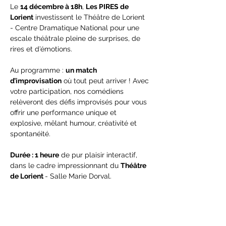
Le 
14 décembre à 18h
, 
Les PIRES de 
Lorient
 investissent le Théâtre de Lorient 
- Centre Dramatique National pour une 
escale théâtrale pleine de surprises, de 
rires et d’émotions.
Au programme : 
un match 
d’improvisation
 où tout peut arriver ! Avec 
votre participation, nos comédiens 
relèveront des défis improvisés pour vous 
offrir une performance unique et 
explosive, mêlant humour, créativité et 
spontanéité.
Durée : 1 heure
 de pur plaisir interactif, 
dans le cadre impressionnant du 
Théâtre 
de Lorient 
- Salle Marie Dorval.
📅 
Réservez votre 14 décembre à 18h !
🎟 
Entrée payante - 
Dans la limite des 